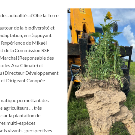
des actualités d’Ohé la Terre
utour de la biodiversité et
’adaptation, en s’appuyant
t l’expérience de Mikaël
nt de la Commission RSE
 Marchal (Responsable des
coles Axa Climate) et
u (Directeur Développement
et Dirigeant Canopée
hématique permettant des
s agriculteurs … très
n sur la plantation de
res multi-espèces
s vivants ; perspectives