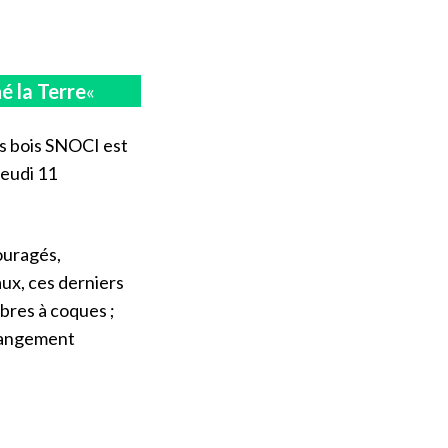
é la Terre
«
s bois SNOCI est
jeudi 11
ouragés,
aux, ces derniers
bres à coques ;
changement