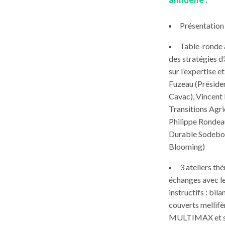
Présentation 
Table-ronde a
des stratégies d
sur l’expertise e
Fuzeau (Préside
Cavac), Vincent
Transitions Agri
Philippe Rondea
Durable Sodebo 
Blooming)
3 ateliers t
échanges avec le
instructifs : bila
couverts mellifè
MULTIMAX et sol