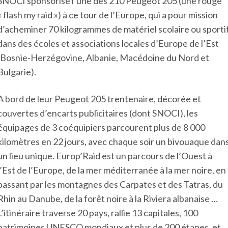
SNOCI sponsorise l’une des 210 Peugeot 205 (une rouge
« flash my raid ») à ce tour de l’Europe, qui a pour mission
d’acheminer 70 kilogrammes de matériel scolaire ou sporti
dans des écoles et associations locales d’Europe de l’Est
(Bosnie-Herzégovine, Albanie, Macédoine du Nord et
Bulgarie).
A bord de leur Peugeot 205 trentenaire, décorée et
couvertes d’encarts publicitaires (dont SNOCI), les
équipages de 3 coéquipiers parcourent plus de 8 000
kilomètres en 22 jours, avec chaque soir un bivouaque dan
un lieu unique. Europ’Raid est un parcours de l’Ouest à
l’Est de l’Europe, de la mer méditerranée à la mer noire, en
passant par les montagnes des Carpates et des Tatras, du
Rhin au Danube, de la forêt noire à la Riviera albanaise …
L’itinéraire traverse 20 pays, rallie 13 capitales, 100
patrimoines UNESCO mondiaux et plus de 200 étapes, et