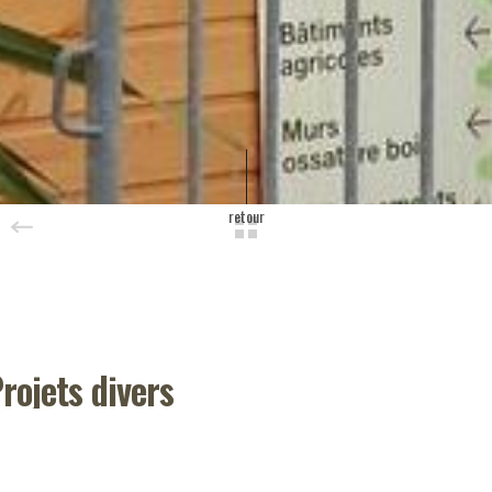
retour
rojets divers