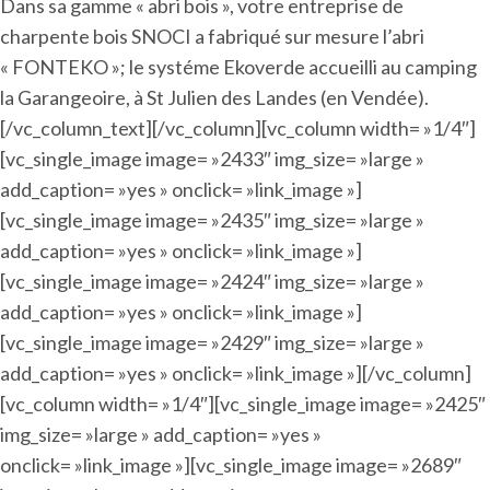
Dans sa gamme « abri bois », votre entreprise de
charpente bois SNOCI a fabriqué sur mesure l’abri
« FONTEKO »; le systéme Ekoverde accueilli au camping
la Garangeoire, à St Julien des Landes (en Vendée).
[/vc_column_text][/vc_column][vc_column width= »1/4″]
[vc_single_image image= »2433″ img_size= »large »
add_caption= »yes » onclick= »link_image »]
[vc_single_image image= »2435″ img_size= »large »
add_caption= »yes » onclick= »link_image »]
[vc_single_image image= »2424″ img_size= »large »
add_caption= »yes » onclick= »link_image »]
[vc_single_image image= »2429″ img_size= »large »
add_caption= »yes » onclick= »link_image »][/vc_column]
[vc_column width= »1/4″][vc_single_image image= »2425″
img_size= »large » add_caption= »yes »
onclick= »link_image »][vc_single_image image= »2689″