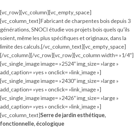
[vc_row][vc_column][vc_empty_space]
[vc_column_text]Fabricant de charpentes bois depuis 3
générations, SNOCI étudie vos projets bois quels qu’ils
soient, même les plus spécifiques et originaux, dans la
limite des calculs.[/vc_column_text][vc_empty_space]
[/vc_column][/vc_row][vc_row][vc_column width= »1/4″]
[vc_single_image image= »2524″ img_size= »large »
add_caption= »yes » onclick= »link_image »]
[vc_single_image image= »2430″ img_size= »large »
add_caption= »yes » onclick= »link_image »]
[vc_single_image image= »2426″ img_size= »large »
add_caption= »yes » onclick= »link_image »]
[vc_column_text]
Serre de jardin esthétique,
fonctionnelle, écologique