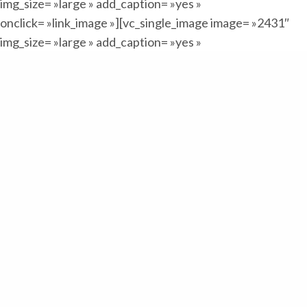
img_size= »large » add_caption= »yes »
onclick= »link_image »][vc_single_image image= »2431″
img_size= »large » add_caption= »yes »
onclick= »link_image »][vc_single_image image= »2423″
img_size= »large » add_caption= »yes »
onclick= »link_image »][/vc_column][/vc_row][vc_row]
[vc_column][vc_btn title= »DEMANDE DE DEVIS »
shape= »square » color= »warning » align= »center »
css_animation= »bounceIn »
link= »url:%2Fcontact%2F||| »][/vc_column][/vc_row]
Charpentes industrielles et traditionnelles