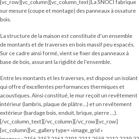
[vc_row][vc_column][vc_column_text]La SNOCI fabrique
sur mesure (coupe et montage) des panneaux à ossature
bois.
La structure de la maison est constituée d’un ensemble
de montants et de traverses en bois massif peu espacés.
Sur ce cadre ainsi formé, vient se fixer des panneaux à
base de bois, assurant la rigidité de l’ensemble.
Entre les montants et les traverses, est disposé un isolant
qui offre d’excellentes performances thermiques et
acoustiques. Ainsi constitué, le mur reçoit un revêtement
intérieur (lambris, plaque de plâtre…) et un revêtement
extérieur (bardage bois, enduit, brique, pierre …).
[/vc_column_text][/vc_column][/vc_row][vc_row]
[vc_column][vc_gallery type= »image_grid »
images= »2156,2157,2161,2191,2211,2558,2212,2219,22