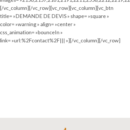
[/vc_column][/vc_row][vc_row][vc_column][vc_btn
title= »DEMANDE DE DEVIS » shape= »square »
color= »warning » align= »center »
css_animation= »bounceIn »
link= »url:%2Fcontact%2F||| »][/vc_column][/vc_row]