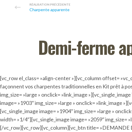
RÉALISATION PRÉCÉDENTE
Charpente apparente
Demi-ferme a
[vc_row el_class= »align-center »][vc_column offset= »vc_
façonnent vos charpentes traditionnelles en Kit prêt à 
img_size= »large » onclick= »link_image »][vc_single_imag
image= »1903″ img_size= »large » onclick= »link_image »][
[vc_single_image image= »1904″ img_size= »large » onclick
width= »1/4″][vc_single_image image= »2059″ img_size= »la
[/vc_row][vc_row][vc_column][vc_btn title= »DEMANDE DE