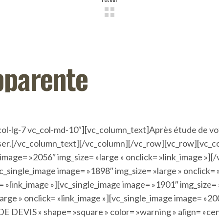
pparente
col-lg-7 vc_col-md-10″][vc_column_text]Après étude de vot
poser.[/vc_column_text][/vc_column][/vc_row][vc_row][vc_
e image= »2056″ img_size= »large » onclick= »link_image »
vc_single_image image= »1898″ img_size= »large » onclick=
= »link_image »][vc_single_image image= »1901″ img_size= 
rge » onclick= »link_image »][vc_single_image image= »200
 DEVIS » shape= »square » color= »warning » align= »cen