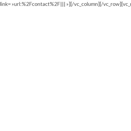
link= »url:%2Fcontact%2F||| »][/vc_column][/vc_row][vc