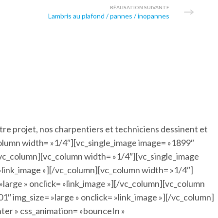
RÉALISATION SUIVANTE
Lambris au plafond / pannes / inopannes
re projet, nos charpentiers et techniciens dessinent et
column width= »1/4″][vc_single_image image= »1899″
][/vc_column][vc_column width= »1/4″][vc_single_image
 »link_image »][/vc_column][vc_column width= »1/4″]
»large » onclick= »link_image »][/vc_column][vc_column
1″ img_size= »large » onclick= »link_image »][/vc_column]
ter » css_animation= »bounceIn »