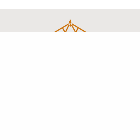
Charpentes industrielles et traditionnelles
en vendée
MENU
Accueil
L’entreprise
Savoir-faire
Réalisations
Actualités
Contact
Charpentes
traditionnelles
Charpentes
industrielles
Murs