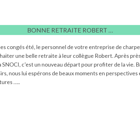
BONNE RETRAITE ROBERT …
des congés été, le personnel de votre entreprise de charp
ouhaiter une belle retraite à leur collègue Robert. Après pr
la SNOCI, c’est un nouveau départ pour profiter de la vie. Br
sirs, nous lui espérons de beaux moments en perspectives 
tures …..